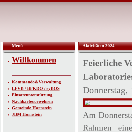
Menü
Aktivitäten 2024
Willkommen
Feierliche V
Laboratories
Kommando&Verwaltung
Donnerstag,
LFVB / BFKDO / syBOS
Einsatzunterstützung
Nachbarfeuerwehren
Gemeinde Hornstein
Am Donnersta
JBM Hornstein
Rahmen einer