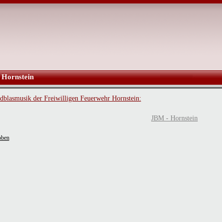
Hornstein
dblasmusik der Freiwilligen Feuerwehr Hornstein:
JBM - Hornstein
oben