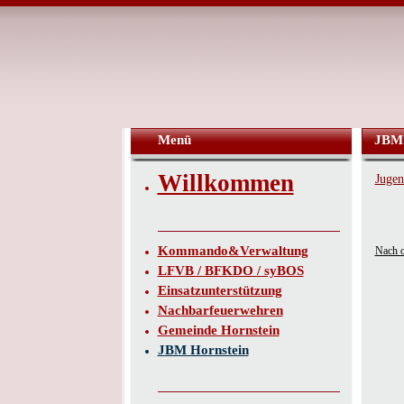
Menü
JBM 
Willkommen
Jugen
Kommando&Verwaltung
Nach 
LFVB / BFKDO / syBOS
Einsatzunterstützung
Nachbarfeuerwehren
Gemeinde Hornstein
JBM Hornstein