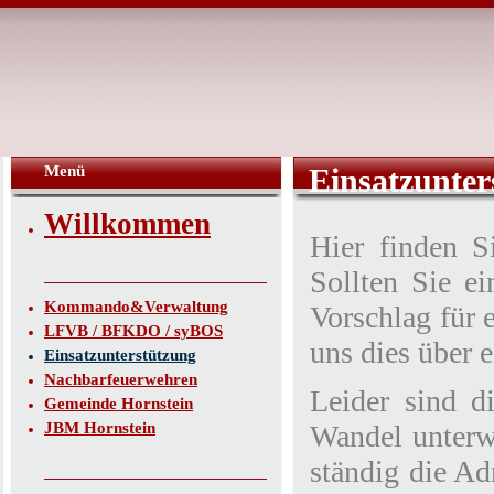
Menü
Einsatzunter
Willkommen
Hier finden Si
Sollten Sie e
Kommando&Verwaltung
Vorschlag für 
LFVB / BFKDO / syBOS
uns dies über 
Einsatzunterstützung
Nachbarfeuerwehren
Leider sind d
Gemeinde Hornstein
JBM Hornstein
Wandel unterw
ständig die Ad