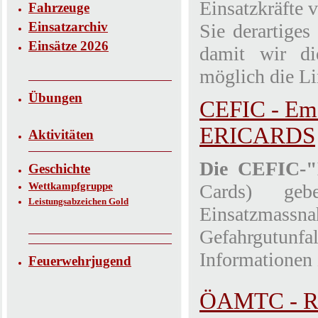
Einsatzkräfte v
Fahrzeuge
Einsatzarchiv
Sie derartiges
Einsätze 2026
damit wir d
möglich die L
Übungen
CEFIC - Eme
ERICARDS
Aktivitäten
Die CEFIC-"
Geschichte
Wettkampfgruppe
Cards) ge
Leistungsabzeichen Gold
Einsatzmassna
Gefahrgutun
Informationen 
Feuerwehrjugend
ÖAMTC - Re