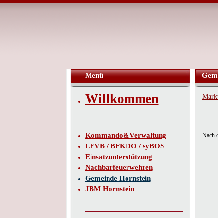
Menü
Geme
Willkommen
Markt
Kommando&Verwaltung
Nach 
LFVB / BFKDO / syBOS
Einsatzunterstützung
Nachbarfeuerwehren
Gemeinde Hornstein
JBM Hornstein