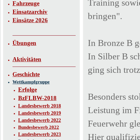
Training sowi
Fahrzeuge
Einsatzarchiv
bringen".
Einsätze 2026
In Bronze B g
Übungen
In Silber B sch
Aktivitäten
ging sich tro
Geschichte
Wettkampfgruppe
Erfolge
Besonders sto
BzFLBW-2018
Landesbewerb 2018
Leistung im F
Landesbewerb 2019
Landesbewerb 2022
Feuerwehr gle
Bundesbewerb 2022
Landesbewerb 2023
Hier qualifizi