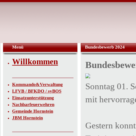
Menü
Bundesbewerb 2024
Willkommen
Bundesbewe
Sonntag 01. S
Kommando&Verwaltung
LFVB / BFKDO / syBOS
mit hervorrag
Einsatzunterstützung
Nachbarfeuerwehren
Gemeinde Hornstein
JBM Hornstein
Gestern konn