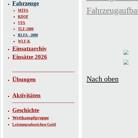
Fahrzeuge
Fahrzeugaufba
MTFA
KDOF
VFA
TLF-1000
RLFA - 2000
WLF-K
Einsatzarchiv
Einsätze 2026
Nach oben
Übungen
Aktivitäten
Geschichte
Wettkampfgruppe
Leistungsabzeichen Gold