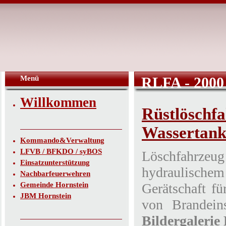
Menü
RLFA - 2000
Willkommen
Rüstlöschfa
Wassertan
Kommando&Verwaltung
LFVB / BFKDO / syBOS
Löschfahrzeug 
Einsatzunterstützung
hydraulischem
Nachbarfeuerwehren
Gemeinde Hornstein
Gerätschaft fü
JBM Hornstein
von Brandein
Bildergalerie