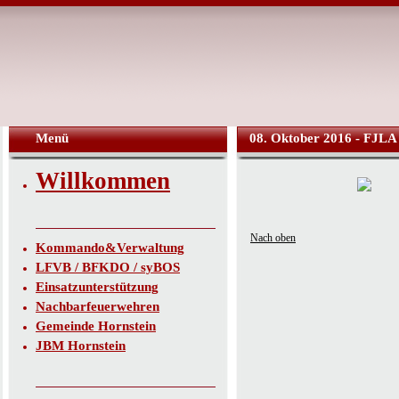
Menü
08. Oktober 2016 - FJLA 
Willkommen
Nach oben
Kommando&Verwaltung
LFVB / BFKDO / syBOS
Einsatzunterstützung
Nachbarfeuerwehren
Gemeinde Hornstein
JBM Hornstein