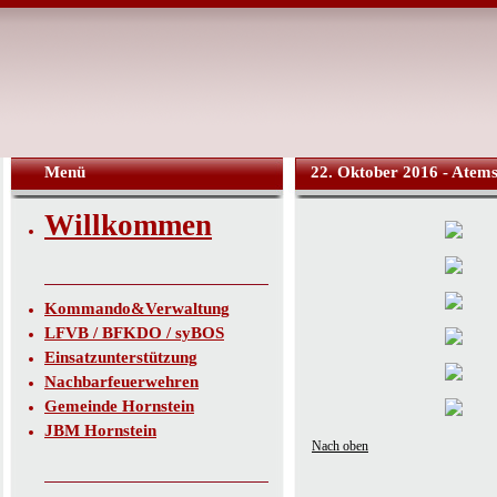
Menü
22. Oktober 2016 - Atems
Willkommen
Kommando&Verwaltung
LFVB / BFKDO / syBOS
Einsatzunterstützung
Nachbarfeuerwehren
Gemeinde Hornstein
JBM Hornstein
Nach oben