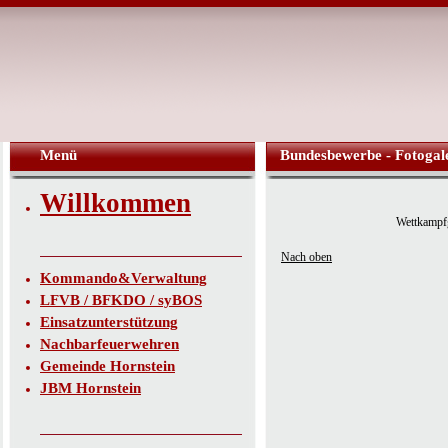
Menü
Bundesbewerbe - Fotogal
Willkommen
Wettkampf
Nach oben
Kommando&Verwaltung
LFVB / BFKDO / syBOS
Einsatzunterstützung
Nachbarfeuerwehren
Gemeinde Hornstein
JBM Hornstein